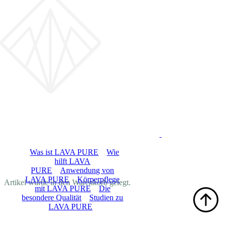
LOGIN
LAVA PURE
Was ist LAVA PURE
Wie
hilft LAVA
PURE
Anwendung von
DE
LAVA PURE
Körperpflege
Artikel wurde in den Warenkorb gelegt.
mit LAVA PURE
Die
besondere Qualität
Studien zu
LAVA PURE
Shop
Blog