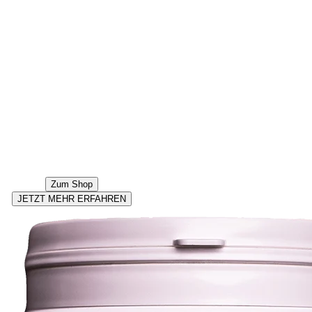
einzigartigen Eigenschaften
des Vulkanminerals, um
hochwertige Produkte zu
entwickeln, die dein Leben
bereichern und den
Grundstein für eine vitale
und nachhaltige Zukunft
legen.