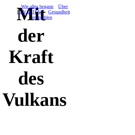
About
Mit
Wie alles begann
Über
LAVAVITAE
Gesundheit
empfehlen
der
Kraft
des
Vulkans
LAVAVITAE nutzt die