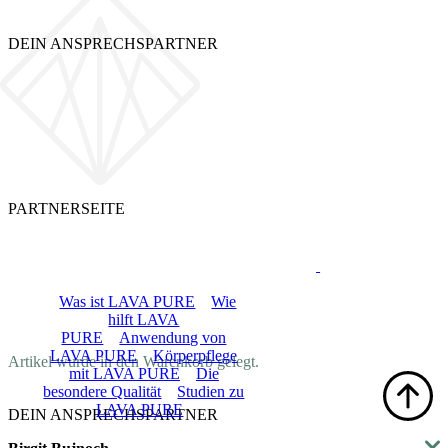
DEIN ANSPRECHSPARTNER
PARTNERSEITE
LOGIN
LAVA PURE
Was ist LAVA PURE
Wie
hilft LAVA
PURE
Anwendung von
DE
LAVA PURE
Körperpflege
Artikel wurde in den Warenkorb gelegt.
mit LAVA PURE
Die
besondere Qualität
Studien zu
LAVA PURE
DEIN ANSPRECHSPARTNER
Shop
Blog