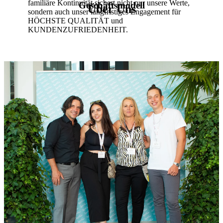
familiäre Kontinuität sichert nicht nur unsere Werte,
Geschäftsmodell
Über Uns
sondern auch unser langfristiges Engagement für
HÖCHSTE QUALITÄT und
KUNDENZUFRIEDENHEIT.