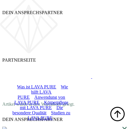
DEIN ANSPRECHSPARTNER
PARTNERSEITE
LOGIN
LAVA PURE
Was ist LAVA PURE
Wie
hilft LAVA
PURE
Anwendung von
DE
LAVA PURE
Körperpflege
Artikel wurde in den Warenkorb gelegt.
mit LAVA PURE
Die
besondere Qualität
Studien zu
LAVA PURE
DEIN ANSPRECHSPARTNER
Shop
Blog