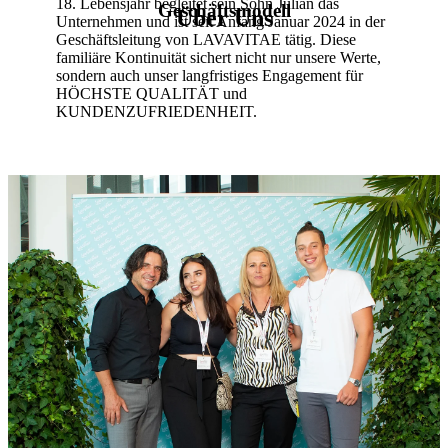
18. Lebensjahr begleitet sein Sohn Julian das
Geschäftsmodell
Über Uns
Unternehmen und ist seit Anfang Januar 2024 in der
Geschäftsleitung von LAVAVITAE tätig. Diese
familiäre Kontinuität sichert nicht nur unsere Werte,
sondern auch unser langfristiges Engagement für
HÖCHSTE QUALITÄT und
KUNDENZUFRIEDENHEIT.