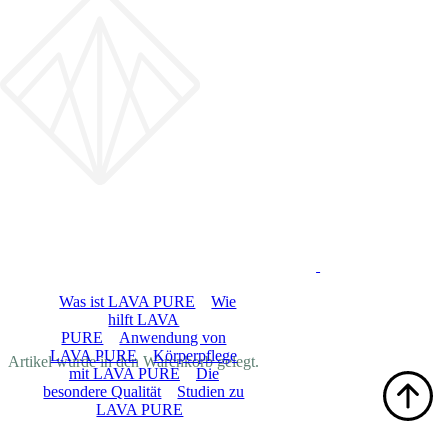
LOGIN
LAVA PURE
Was ist LAVA PURE
Wie
hilft LAVA
PURE
Anwendung von
DE
LAVA PURE
Körperpflege
Artikel wurde in den Warenkorb gelegt.
mit LAVA PURE
Die
besondere Qualität
Studien zu
LAVA PURE
Shop
Blog