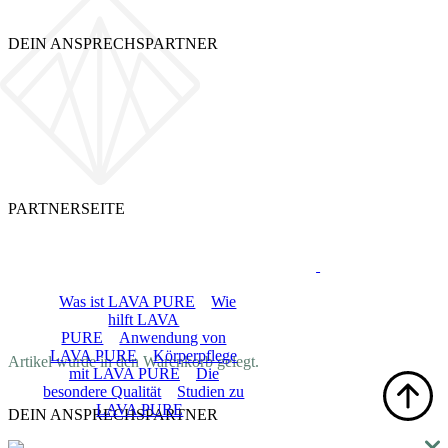
DEIN ANSPRECHSPARTNER
PARTNERSEITE
LOGIN
LAVA PURE
Was ist LAVA PURE
Wie
hilft LAVA
PURE
Anwendung von
DE
LAVA PURE
Körperpflege
Artikel wurde in den Warenkorb gelegt.
mit LAVA PURE
Die
besondere Qualität
Studien zu
LAVA PURE
DEIN ANSPRECHSPARTNER
Shop
Blog