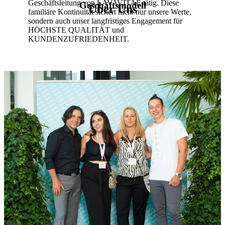
Geschäftsleitung von LAVAVITAE tätig. Diese
Geschäftsmodell
Über Uns
familiäre Kontinuität sichert nicht nur unsere Werte,
sondern auch unser langfristiges Engagement für
HÖCHSTE QUALITÄT und
KUNDENZUFRIEDENHEIT.