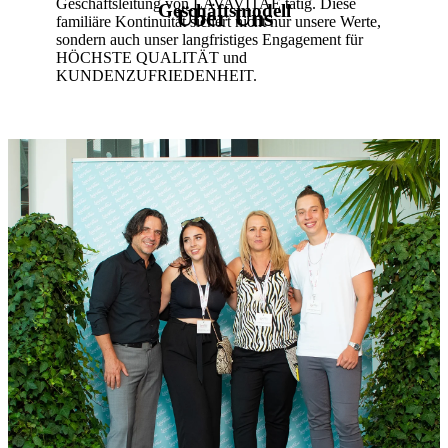
Geschäftsleitung von LAVAVITAE tätig. Diese
Geschäftsmodell
Über Uns
familiäre Kontinuität sichert nicht nur unsere Werte,
sondern auch unser langfristiges Engagement für
HÖCHSTE QUALITÄT und
KUNDENZUFRIEDENHEIT.