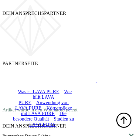
DEIN ANSPRECHSPARTNER
PARTNERSEITE
LOGIN
LAVA PURE
Was ist LAVA PURE
Wie
hilft LAVA
PURE
Anwendung von
DE
LAVA PURE
Körperpflege
Artikel wurde in den Warenkorb gelegt.
mit LAVA PURE
Die
besondere Qualität
Studien zu
LAVA PURE
DEIN ANSPRECHSPARTNER
Shop
Blog