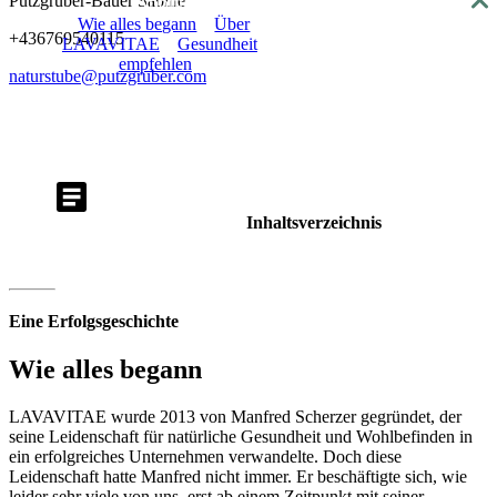
Putzgruber-Bauer Sabine
About
Wie alles begann
Über
+436769540115
LAVAVITAE
Gesundheit
empfehlen
naturstube@putzgruber.com
Inhaltsverzeichnis
Eine Erfolgsgeschichte
Wie alles begann
LAVAVITAE wurde 2013 von Manfred Scherzer gegründet, der
seine Leidenschaft für natürliche Gesundheit und Wohlbefinden in
ein erfolgreiches Unternehmen verwandelte. Doch diese
Leidenschaft hatte Manfred nicht immer. Er beschäftigte sich, wie
leider sehr viele von uns, erst ab einem Zeitpunkt mit seiner