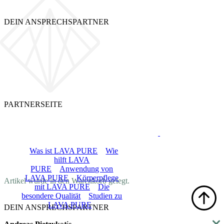
DEIN ANSPRECHSPARTNER
PARTNERSEITE
LOGIN
LAVA PURE
Was ist LAVA PURE
Wie
hilft LAVA
PURE
Anwendung von
DE
LAVA PURE
Körperpflege
Artikel wurde in den Warenkorb gelegt.
mit LAVA PURE
Die
besondere Qualität
Studien zu
LAVA PURE
DEIN ANSPRECHSPARTNER
Shop
Blog