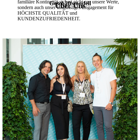
familiäre Kontinuität sichert nicht nur unsere Werte,
Geschäftsmodell
Über Uns
sondern auch unser langfristiges Engagement für
HÖCHSTE QUALITÄT und
KUNDENZUFRIEDENHEIT.